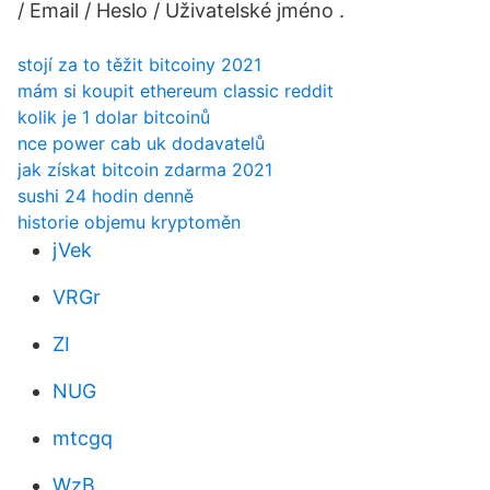
/ Email / Heslo / Uživatelské jméno .
stojí za to těžit bitcoiny 2021
mám si koupit ethereum classic reddit
kolik je 1 dolar bitcoinů
nce power cab uk dodavatelů
jak získat bitcoin zdarma 2021
sushi 24 hodin denně
historie objemu kryptoměn
jVek
VRGr
ZI
NUG
mtcgq
WzB