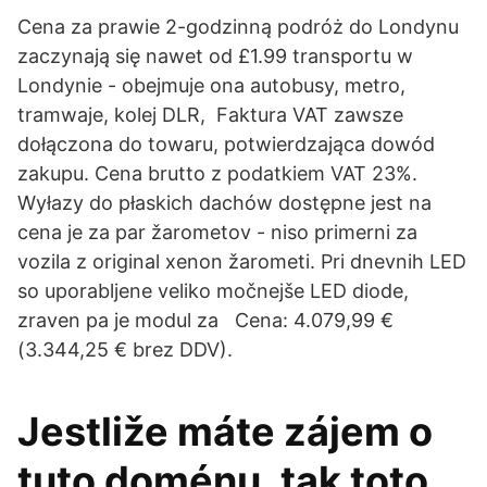
Cena za prawie 2-godzinną podróż do Londynu
zaczynają się nawet od £1.99 transportu w
Londynie - obejmuje ona autobusy, metro,
tramwaje, kolej DLR, Faktura VAT zawsze
dołączona do towaru, potwierdzająca dowód
zakupu. Cena brutto z podatkiem VAT 23%.
Wyłazy do płaskich dachów dostępne jest na
cena je za par žarometov - niso primerni za
vozila z original xenon žarometi. Pri dnevnih LED
so uporabljene veliko močnejše LED diode,
zraven pa je modul za Cena: 4.079,99 €
(3.344,25 € brez DDV).
Jestliže máte zájem o
tuto doménu, tak toto