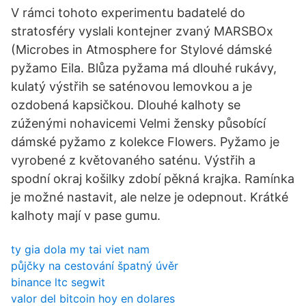
V rámci tohoto experimentu badatelé do
stratosféry vyslali kontejner zvaný MARSBOx
(Microbes in Atmosphere for Stylové dámské
pyžamo Eila. Blůza pyžama má dlouhé rukávy,
kulatý výstřih se saténovou lemovkou a je
ozdobená kapsičkou. Dlouhé kalhoty se
zúženými nohavicemi Velmi žensky působící
dámské pyžamo z kolekce Flowers. Pyžamo je
vyrobené z květovaného saténu. Výstřih a
spodní okraj košilky zdobí pěkná krajka. Ramínka
je možné nastavit, ale nelze je odepnout. Krátké
kalhoty mají v pase gumu.
ty gia dola my tai viet nam
půjčky na cestování špatný úvěr
binance ltc segwit
valor del bitcoin hoy en dolares