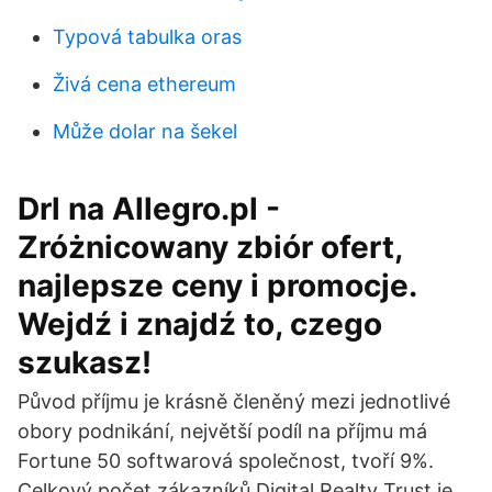
Typová tabulka oras
Živá cena ethereum
Může dolar na šekel
Drl na Allegro.pl -
Zróżnicowany zbiór ofert,
najlepsze ceny i promocje.
Wejdź i znajdź to, czego
szukasz!
Původ příjmu je krásně členěný mezi jednotlivé
obory podnikání, největší podíl na příjmu má
Fortune 50 softwarová společnost, tvoří 9%.
Celkový počet zákazníků Digital Realty Trust je