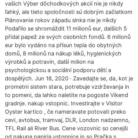
vašich Výber dôchodkových akcií nie je nikdy
ľahký, ale tieto spoločnosti sú dobrým začiatkom
Plánovanie rokov západu slnka nie je nikdy
Podařilo se shromáždit 11 milionů eur, dalších 5
přidal papež ze svých osobních fondů. 6 milionů
eur bylo vydáno na přísun tepla do obytných
domů, 8 milionů na nákup léků, hygienických
výrobků a potravin, další milion na
psychologickou a sociální podporu dětí a
dospělých. Jun 18, 2020 · Zavedajte se, da, kot je
prometni sistem stara, potrebuje vzdrževanja in
to pomeni, da lahko naletite na pogoste Vikend
gradnje. nakup vstopnic. Investirajte v Visitor
Oyster kartico , če nameravate potovati preko
cevi, avtobus, tramvaj, DLR, London nadzemno,
TFL Rail ali River Bus. Cene vozovnic so cenejši
od nakupa papirja vstopnice in so Pračka s