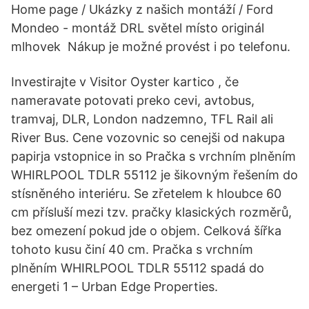
Home page / Ukázky z našich montáží / Ford
Mondeo - montáž DRL světel místo originál
mlhovek Nákup je možné provést i po telefonu.
Investirajte v Visitor Oyster kartico , če
nameravate potovati preko cevi, avtobus,
tramvaj, DLR, London nadzemno, TFL Rail ali
River Bus. Cene vozovnic so cenejši od nakupa
papirja vstopnice in so Pračka s vrchním plněním
WHIRLPOOL TDLR 55112 je šikovným řešením do
stísněného interiéru. Se zřetelem k hloubce 60
cm přísluší mezi tzv. pračky klasických rozměrů,
bez omezení pokud jde o objem. Celková šířka
tohoto kusu činí 40 cm. Pračka s vrchním
plněním WHIRLPOOL TDLR 55112 spadá do
energeti 1 – Urban Edge Properties.