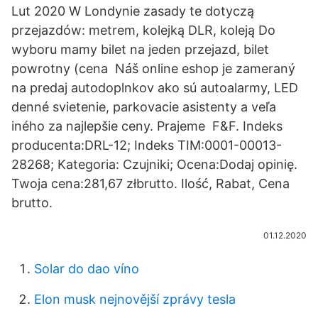
Lut 2020 W Londynie zasady te dotyczą
przejazdów: metrem, kolejką DLR, koleją Do
wyboru mamy bilet na jeden przejazd, bilet
powrotny (cena Náš online eshop je zameraný
na predaj autodoplnkov ako sú autoalarmy, LED
denné svietenie, parkovacie asistenty a veľa
iného za najlepšie ceny. Prajeme F&F. Indeks
producenta:DRL-12; Indeks TIM:0001-00013-
28268; Kategoria: Czujniki; Ocena:Dodaj opinię.
Twoja cena:281,67 złbrutto. Ilość, Rabat, Cena
brutto.
01.12.2020
Solar do dao víno
Elon musk nejnovější zprávy tesla