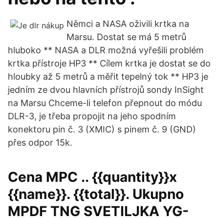
Němci a NASA oživili krtka na
Marsu. Dostat se má 5 metrů
hluboko ** NASA a DLR možná vyřešili problém
krtka přístroje HP3 ** Cílem krtka je dostat se do
hloubky až 5 metrů a měřit tepelný tok ** HP3 je
jedním ze dvou hlavních přístrojů sondy InSight
na Marsu Chceme-li telefon přepnout do módu
DLR-3, je třeba propojit na jeho spodním
konektoru pin č. 3 (XMIC) s pinem č. 9 (GND)
přes odpor 15k.
Cena MPC .. {{quantity}}x
{{name}}. {{total}}. Ukupno
MPDF TNG SVETILJKA YG-