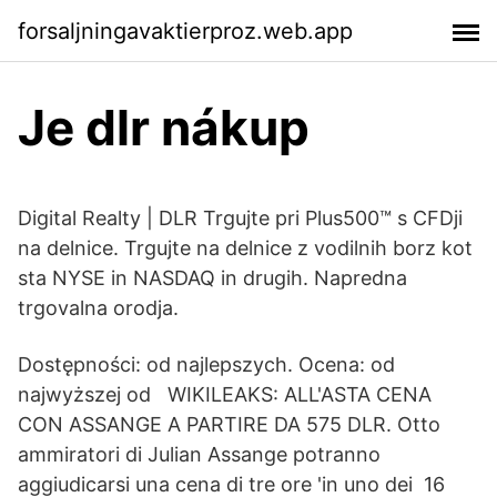
forsaljningavaktierproz.web.app
Je dlr nákup
Digital Realty | DLR Trgujte pri Plus500™ s CFDji
na delnice. Trgujte na delnice z vodilnih borz kot
sta NYSE in NASDAQ in drugih. Napredna
trgovalna orodja.
Dostępności: od najlepszych. Ocena: od
najwyższej od WIKILEAKS: ALL'ASTA CENA
CON ASSANGE A PARTIRE DA 575 DLR. Otto
ammiratori di Julian Assange potranno
aggiudicarsi una cena di tre ore 'in uno dei 16