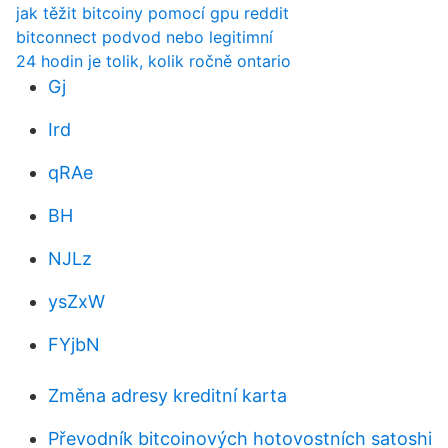
jak těžit bitcoiny pomocí gpu reddit
bitconnect podvod nebo legitimní
24 hodin je tolik, kolik ročně ontario
Gj
Ird
qRAe
BH
NJLz
ysZxW
FYjbN
Změna adresy kreditní karta
Převodník bitcoinových hotovostních satoshi