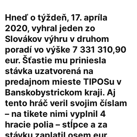
Hneď o týždeň, 17. apríla
2020, vyhral jeden zo
Slovákov výhru v druhom
poradí vo výške 7 331 310,90
eur. Šťastie mu priniesla
stávka uzatvorená na
predajnom mieste TIPOSu v
Banskobystrickom kraji. Aj
tento hráč veril svojim číslam
– na tikete nimi vyplnil 4
hracie polia – stĺpce a za
stávku zaplatil osem eur.