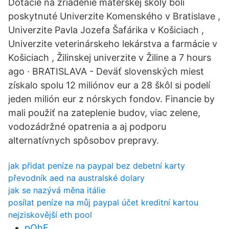
Dotácie na zriadenie materskej školy boli
poskytnuté Univerzite Komenského v Bratislave ,
Univerzite Pavla Jozefa Šafárika v Košiciach ,
Univerzite veterinárskeho lekárstva a farmácie v
Košiciach , Žilinskej univerzite v Žiline a 7 hours
ago · BRATISLAVA - Deväť slovenských miest
získalo spolu 12 miliónov eur a 28 škôl si podelí
jeden milión eur z nórskych fondov. Financie by
mali použiť na zateplenie budov, viac zelene,
vodozádržné opatrenia a aj podporu
alternatívnych spôsobov prepravy.
jak přidat peníze na paypal bez debetní karty
převodník aed na australské dolary
jak se nazývá měna itálie
posílat peníze na můj paypal účet kreditní kartou
nejziskovější eth pool
pQhF