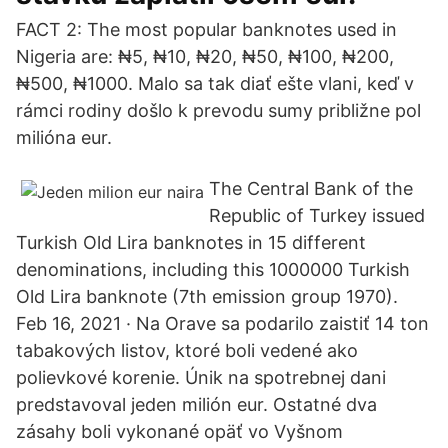
FACT 2: The most popular banknotes used in
Nigeria are: ₦5, ₦10, ₦20, ₦50, ₦100, ₦200,
₦500, ₦1000. Malo sa tak diať ešte vlani, keď v
rámci rodiny došlo k prevodu sumy približne pol
milióna eur.
The Central Bank of the
Republic of Turkey issued
Turkish Old Lira banknotes in 15 different
denominations, including this 1000000 Turkish
Old Lira banknote (7th emission group 1970).
Feb 16, 2021 · Na Orave sa podarilo zaistiť 14 ton
tabakových listov, ktoré boli vedené ako
polievkové korenie. Únik na spotrebnej dani
predstavoval jeden milión eur. Ostatné dva
zásahy boli vykonané opäť vo Vyšnom