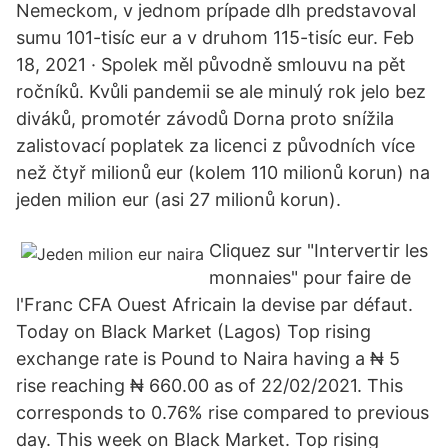
Nemeckom, v jednom prípade dlh predstavoval
sumu 101-tisíc eur a v druhom 115-tisíc eur. Feb
18, 2021 · Spolek měl původně smlouvu na pět
ročníků. Kvůli pandemii se ale minulý rok jelo bez
diváků, promotér závodů Dorna proto snížila
zalistovací poplatek za licenci z původních více
než čtyř milionů eur (kolem 110 milionů korun) na
jeden milion eur (asi 27 milionů korun).
Cliquez sur "Intervertir les
monnaies" pour faire de
l'Franc CFA Ouest Africain la devise par défaut.
Today on Black Market (Lagos) Top rising
exchange rate is Pound to Naira having a ₦ 5
rise reaching ₦ 660.00 as of 22/02/2021. This
corresponds to 0.76% rise compared to previous
day. This week on Black Market. Top rising