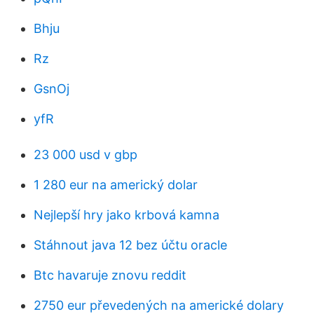
Bhju
Rz
GsnOj
yfR
23 000 usd v gbp
1 280 eur na americký dolar
Nejlepší hry jako krbová kamna
Stáhnout java 12 bez účtu oracle
Btc havaruje znovu reddit
2750 eur převedených na americké dolary