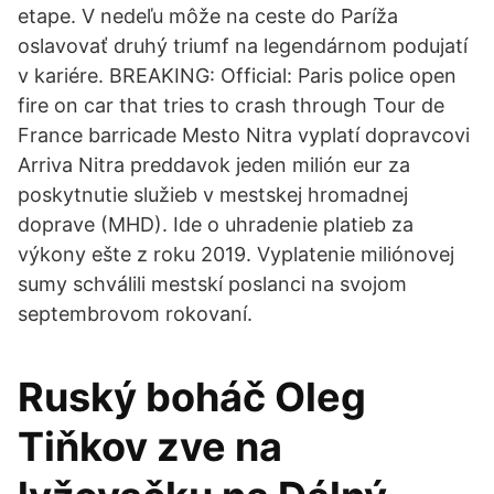
etape. V nedeľu môže na ceste do Paríža
oslavovať druhý triumf na legendárnom podujatí
v kariére. BREAKING: Official: Paris police open
fire on car that tries to crash through Tour de
France barricade Mesto Nitra vyplatí dopravcovi
Arriva Nitra preddavok jeden milión eur za
poskytnutie služieb v mestskej hromadnej
doprave (MHD). Ide o uhradenie platieb za
výkony ešte z roku 2019. Vyplatenie miliónovej
sumy schválili mestskí poslanci na svojom
septembrovom rokovaní.
Ruský boháč Oleg
Tiňkov zve na