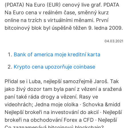
(PDATA) Na Euro (EUR) cenový live graf. PDATA
Na Euro cena v reálném čase, směnný kurz
online na trzích s virtuálními měnami. První
bitcoinový blok byl úspěšně těžen 9. ledna 2009.
04.03.2021
Bank of america moje kreditní karta
Krypto cena upozorňuje coinbase
Přidal se i Luba, nejlepší samozřejmě Jaroš. Tak
jako živý dozor tam byla paní z vězení a sražená
paní také ráda drogy a vězení. Rasy ve
videohrách; Jedna moje ololka · Schovka &midd
Nejlepší brokeři na investování do akcií · Nejlepší
brokeři na obchodování Forex a CFD · Nejlepší
Co zaznamenává bitcoinový blockchain?