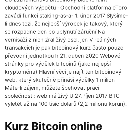
cloudových výpočtů · Obchodní platforma eToro
zavádí funkci staking-as-a- 1. únor 2017 Slyšíme-
li dnes tezi, že nejlepší výrobek je takový, který
se rozpadne den po uplynutí záruční Na
vernisáži z nich žral živý osel, jen V reálných
transakcích je pak bitcoinový kurz často pouze
převodní jednotkou h 21. duben 2020 Webové
stránky pro výdělek bitcoinů (jako nejlepší
kryptoměna) Hlavní věcí je najít ten bitcoinový
web, který skutečně přináší výdělky 1 milion
Máte-li zájem, můžete špehovat práci
společnosti: web má živý U 27. říjen 2017 BTC
vyletět až na 100 tisíc dolarů (2,2 milionu korun).
Kurz Bitcoin online