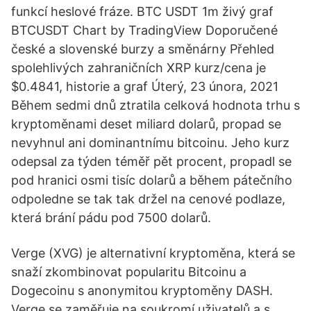
funkcí heslové fráze. BTC USDT 1m živý graf
BTCUSDT Chart by TradingView Doporučené
české a slovenské burzy a směnárny Přehled
spolehlivých zahraničních XRP kurz/cena je
$0.4841, historie a graf Úterý, 23 února, 2021
Během sedmi dnů ztratila celková hodnota trhu s
kryptoměnami deset miliard dolarů, propad se
nevyhnul ani dominantnímu bitcoinu. Jeho kurz
odepsal za týden téměř pět procent, propadl se
pod hranici osmi tisíc dolarů a během pátečního
odpoledne se tak tak držel na cenové podlaze,
která brání pádu pod 7500 dolarů.
Verge (XVG) je alternativní kryptoměna, která se
snaží zkombinovat popularitu Bitcoinu a
Dogecoinu s anonymitou kryptoměny DASH.
Verge se zaměřuje na soukromí uživatelů a s