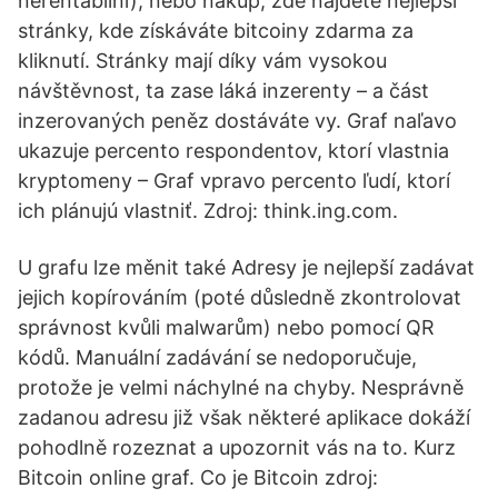
nerentabilní), nebo nákup, zde najdete nejlepší
stránky, kde získáváte bitcoiny zdarma za
kliknutí. Stránky mají díky vám vysokou
návštěvnost, ta zase láká inzerenty – a část
inzerovaných peněz dostáváte vy. Graf naľavo
ukazuje percento respondentov, ktorí vlastnia
kryptomeny – Graf vpravo percento ľudí, ktorí
ich plánujú vlastniť. Zdroj: think.ing.com.
U grafu lze měnit také Adresy je nejlepší zadávat
jejich kopírováním (poté důsledně zkontrolovat
správnost kvůli malwarům) nebo pomocí QR
kódů. Manuální zadávání se nedoporučuje,
protože je velmi náchylné na chyby. Nesprávně
zadanou adresu již však některé aplikace dokáží
pohodlně rozeznat a upozornit vás na to. Kurz
Bitcoin online graf. Co je Bitcoin zdroj: