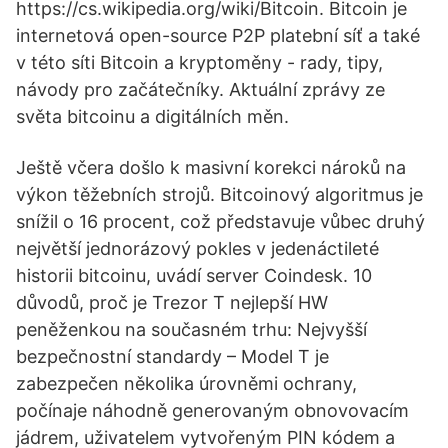
https://cs.wikipedia.org/wiki/Bitcoin. Bitcoin je
internetová open-source P2P platební síť a také
v této síti Bitcoin a kryptoměny - rady, tipy,
návody pro začátečníky. Aktuální zprávy ze
světa bitcoinu a digitálních měn.
Ještě včera došlo k masivní korekci nároků na
výkon těžebních strojů. Bitcoinový algoritmus je
snížil o 16 procent, což představuje vůbec druhý
největší jednorázový pokles v jedenáctileté
historii bitcoinu, uvádí server Coindesk. 10
důvodů, proč je Trezor T nejlepší HW
peněženkou na současném trhu: Nejvyšší
bezpečnostní standardy – Model T je
zabezpečen několika úrovněmi ochrany,
počínaje náhodně generovaným obnovovacím
jádrem, uživatelem vytvořeným PIN kódem a