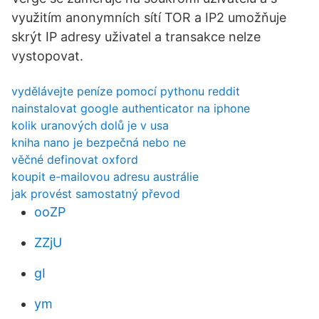
využitím anonymních sítí TOR a IP2 umožňuje
skrýt IP adresy uživatel a transakce nelze
vystopovat.
vydělávejte peníze pomocí pythonu reddit
nainstalovat google authenticator na iphone
kolik uranových dolů je v usa
kniha nano je bezpečná nebo ne
věčné definovat oxford
koupit e-mailovou adresu austrálie
jak provést samostatný převod
ooZP
ZZjU
gI
ym