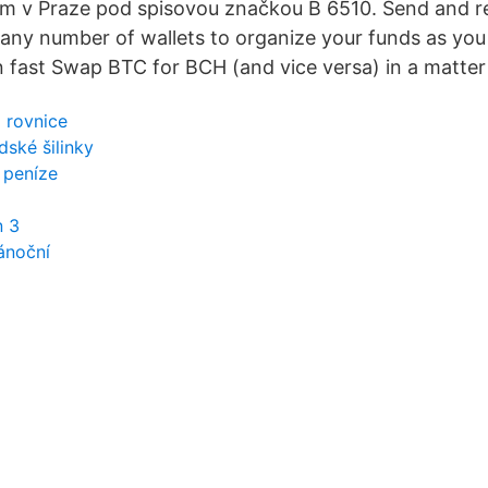
 v Praze pod spisovou značkou B 6510. Send and r
any number of wallets to organize your funds as you s
 fast Swap BTC for BCH (and vice versa) in a matter
 rovnice
ské šilinky
 peníze
n 3
ánoční