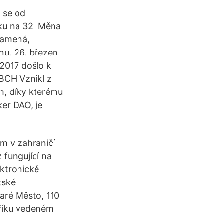
) se od
loku na 32 Měna
znamená,
nu. 26. březen
.2017 došlo k
 BCH Vznikl z
h, díky kterému
ker DAO, je
ím v zahraničí
 fungující na
ektronické
tské
taré Město, 110
tříku vedeném