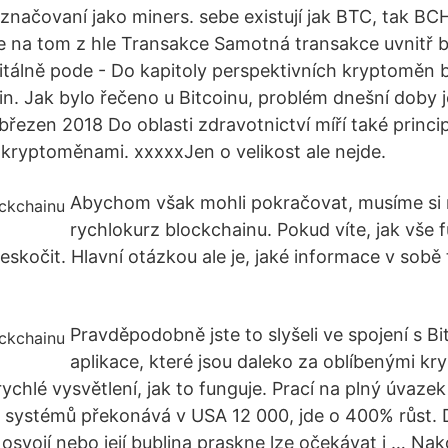
označovaní jako miners. sebe existují jak BTC, tak BC
je na tom z hle Transakce Samotná transakce uvnitř 
itálně pode - Do kapitoly perspektivních kryptoměn by
n. Jak bylo řečeno u Bitcoinu, problém dnešní doby j
 březen 2018 Do oblasti zdravotnictví míří také princ
kryptoměnami. xxxxxJen o velikost ale nejde.
Abychom však mohli pokračovat, musíme si 
rychlokurz blockchainu. Pokud víte, jak vše 
řeskočit. Hlavní otázkou ale je, jaké informace v sobě
Pravděpodobně jste to slyšeli ve spojení s Bi
aplikace, které jsou daleko za oblíbenými kr
ychlé vysvětlení, jak to funguje. Prací na plný úvaze
 systémů překonává v USA 12 000, jde o 400% růst. 
 osvojí nebo její bublina praskne lze očekávat i … Na