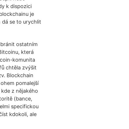
y k dispozici
blockchainu je
dá se to urychlit
bránit ostatním
itcoinu, která
itcoin-komunita
ů chtěla zvýšit
zv. Blockchain
nohem pomalejší
, kde z nějakého
oritě (bance,
velmi specifickou
íst kdokoli, ale