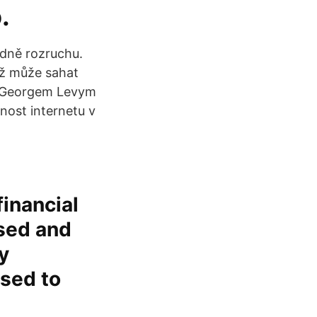
.
odně rozruchu.
až může sahat
m Georgem Levym
nost internetu v
financial
used and
y
used to