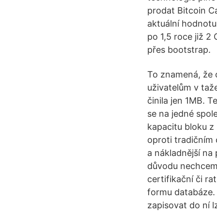
prodat Bitcoin C
aktuální hodnotu
po 1,5 roce již 
přes bootstrap.
To znamená, že o
uživatelům v taž
činila jen 1MB. T
se na jedné spol
kapacitu bloku z
oproti tradičním
a nákladnější na
důvodu nechceme
certifikační či r
formu databáze. J
zapisovat do ní 