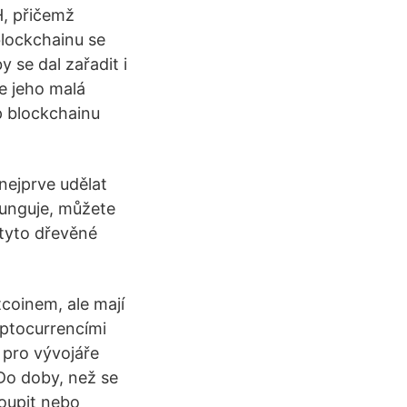
H, přičemž
blockchainu se
 se dal zařadit i
e jeho malá
ip blockchainu
nejprve udělat
funguje, můžete
 tyto dřevěné
tcoinem, ale mají
yptocurrencími
k pro vývojáře
Do doby, než se
koupit nebo