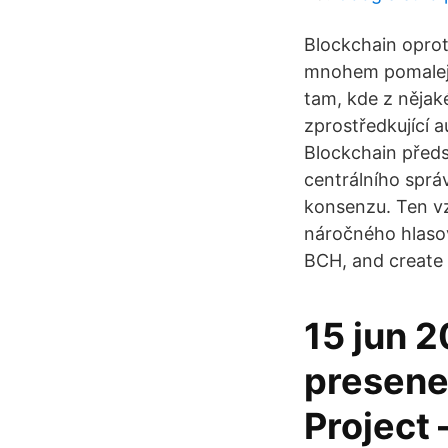
Blockchain oprot
mnohem pomalejší
tam, kde z něja
zprostředkující a
Blockchain předs
centrálního správ
konsenzu. Ten vz
náročného hlasov
BCH, and create 
15 jun 2
presenet
Project –