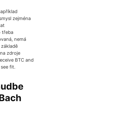
apříklad
 smysl zejména
at
o třeba
uovaná, nemá
a základě
na zdroje
 receive BTC and
ee fit.
onudbe
 Bach