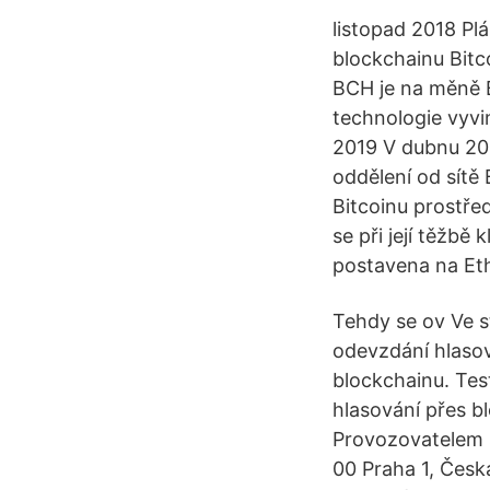
listopad 2018 Pl
blockchainu Bitc
BCH je na měně B
technologie vyvi
2019 V dubnu 201
oddělení od sítě
Bitcoinu prostře
se při její těžbě
postavena na Et
Tehdy se ov Ve s
odevzdání hlasov
blockchainu. Tes
hlasování přes b
Provozovatelem s
00 Praha 1, Česk