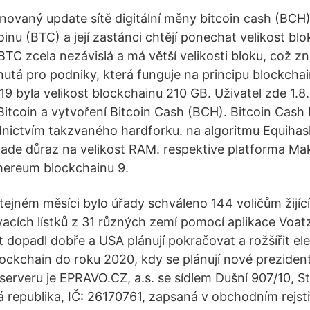
ánovaný update sítě digitální měny bitcoin cash (BCH
oinu (BTC) a její zastánci chtějí ponechat velikost b
TC zcela nezávislá a má větší velikosti bloku, což 
nutá pro podniky, která funguje na principu blockchai
9 byla velikost blockchainu 210 GB. Uživatel zde 1.8
 Bitcoin a vytvoření Bitcoin Cash (BCH). Bitcoin Cash
dnictvím takzvaného hardforku. na algoritmu Equihas
 klade důraz na velikost RAM. respektive platforma Ma
hereum blockchainu 9.
tejném měsíci bylo úřady schváleno 144 voličům žijíc
acích lístků z 31 různých zemí pomocí aplikace Voatz
t dopadl dobře a USA plánují pokračovat a rožšířit el
lockchain do roku 2020, kdy se plánují nové preziden
erveru je EPRAVO.CZ, a.s. se sídlem Dušní 907/10, S
á republika, IČ: 26170761, zapsaná v obchodním rejs