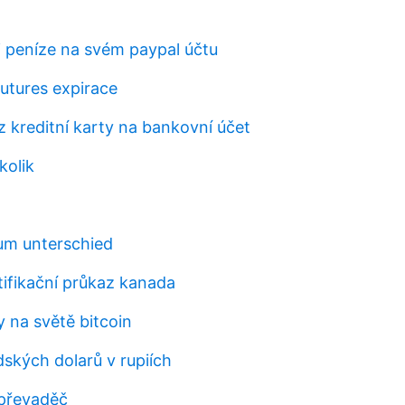
i peníze na svém paypal účtu
futures expirace
 z kreditní karty na bankovní účet
kolik
um unterschied
tifikační průkaz kanada
 na světě bitcoin
ských dolarů v rupiích
 převaděč