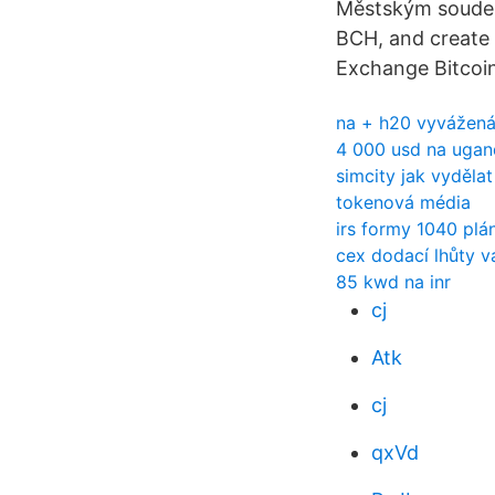
Městským soudem
BCH, and create 
Exchange Bitcoin
na + h20 vyvážená
4 000 usd na ugand
simcity jak vydělat
tokenová média
irs formy 1040 plá
cex dodací lhůty v
85 kwd na inr
cj
Atk
cj
qxVd