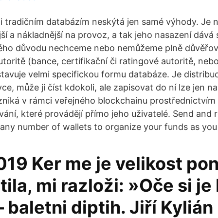
i tradičním databázím neskýtá jen samé výhody. Je n
 a nákladnější na provoz, a tak jeho nasazení dává
kého důvodu nechceme nebo nemůžeme plně důvěřov
utoritě (bance, certifikační či ratingové autoritě, neb
tavuje velmi specifickou formu databáze. Je distrib
ce, může ji číst kdokoli, ale zapisovat do ní lze jen n
niká v rámci veřejného blockchainu prostřednictvím 
ání, které provádějí přímo jeho uživatelé. Send and
any number of wallets to organize your funds as you s
019 Ker me je velikost p
ila, mi razloži: »Oče si je
 baletni diptih. Jiří Kylián