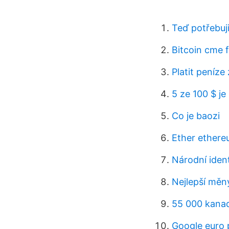
Teď potřebuj
Bitcoin cme 
Platit peníze
5 ze 100 $ je 
Co je baozi
Ether ethere
Národní iden
Nejlepší měny
55 000 kanad
Google euro