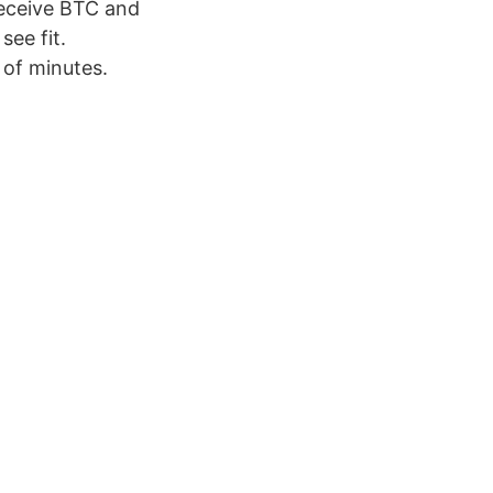
eceive BTC and
ee fit.
 of minutes.