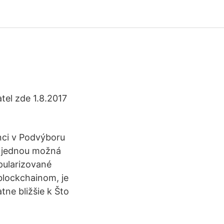
tel zde 1.8.2017
nci v Podvýboru
rá jednou možná
opularizované
blockchainom, je
tne bližšie k Što