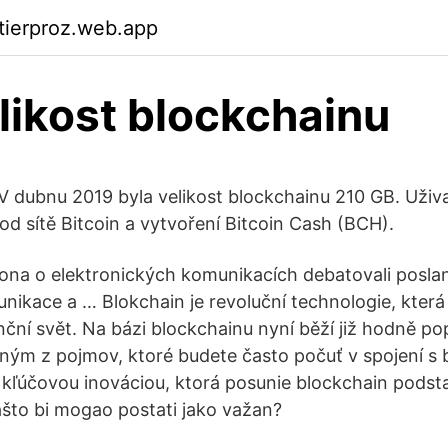
ktierproz.web.app
likost blockchainu
V dubnu 2019 byla velikost blockchainu 210 GB. Uživa
od sítě Bitcoin a vytvoření Bitcoin Cash (BCH).
ona o elektronických komunikacích debatovali posla
unikace a … Blokchain je revoluční technologie, kte
nční svět. Na bázi blockchainu nyní běží již hodně p
ým z pojmov, ktoré budete často počuť v spojení s 
ú kľúčovou inováciou, ktorá posunie blockchain podsta
zašto bi mogao postati jako važan?