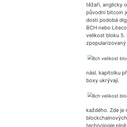
těžaři, anglicky 
původní bitcoin 
dosti podobá dig
BCH nebo Litecoi
velikost bloku 5.
zpopularizovaný 
násl. kapitolku p
boxy ukrývají.
každého. Zde je r
blockchainových
technologie plně