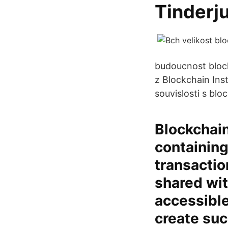
Tinderju
budoucnost bloc
z Blockchain Ins
souvislosti s bl
Blockchain
containing
transactio
shared wit
accessible
create su