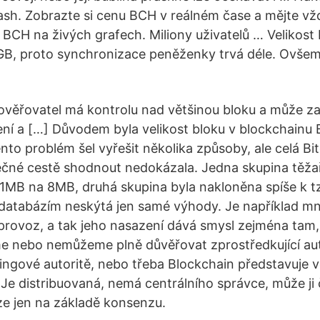
ash. Zobrazte si cenu BCH v reálném čase a mějte vžd
 BCH na živých grafech. Miliony uživatelů … Velikost 
2 GB, proto synchronizace peněženky trvá déle. Ovšem 
věřovatel má kontrolu nad většinou bloku a může za
ení a […] Důvodem byla velikost bloku v blockchainu B
ento problém šel vyřešit několika způsoby, ale celá B
ečné cestě shodnout nedokázala. Jedna skupina těžař
 1MB na 8MB, druhá skupina byla nakloněna spíše k t
 databázím neskýtá jen samé výhody. Je například m
 provoz, a tak jeho nasazení dává smysl zejména tam
 nebo nemůžeme plně důvěřovat zprostředkující aut
atingové autoritě, nebo třeba Blockchain představuje 
e distribuovaná, nemá centrálního správce, může ji č
lze jen na základě konsenzu.