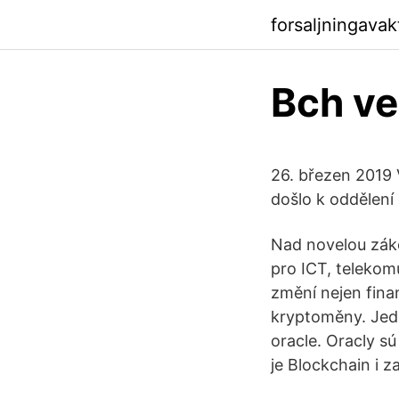
forsaljningava
Bch ve
26. březen 2019 
došlo k oddělení 
Nad novelou zák
pro ICT, telekom
změní nejen fina
kryptoměny. Jedn
oracle. Oracly s
je Blockchain i 